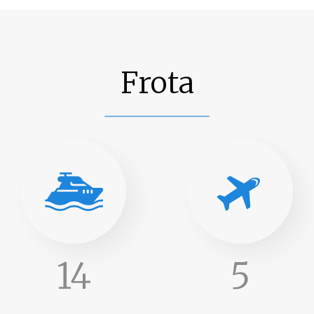
Frota
14
5