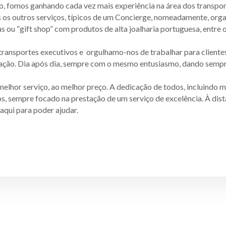
co, fomos ganhando cada vez mais experiência na área dos transpor
os outros serviços, típicos de um Concierge, nomeadamente, orga
as ou “gift shop” com produtos de alta joalharia portuguesa, entre 
transportes executivos e orgulhamo-nos de trabalhar para cliente
fação. Dia após dia, sempre com o mesmo entusiasmo, dando sempr
melhor serviço, ao melhor preço. A dedicação de todos, incluindo mo
os, sempre focado na prestação de um serviço de excelência. À dis
aqui para poder ajudar.